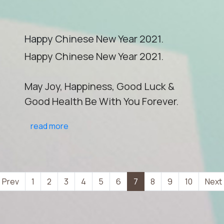
Happy Chinese New Year 2021.
Happy Chinese New Year 2021.
May Joy, Happiness, Good Luck &
Good Health Be With You Forever.
read more
(current)
Prev
1
2
3
4
5
6
7
8
9
10
Next