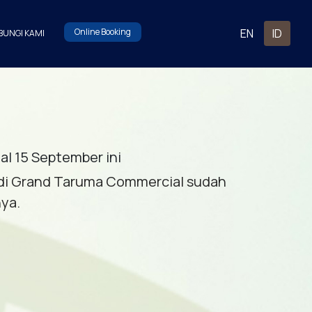
Online Booking
EN
ID
UNGI KAMI
al 15 September ini
 di Grand Taruma Commercial sudah
nya.